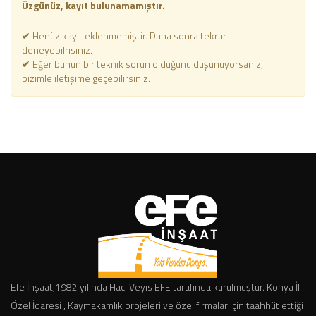
Üzgünüz, kayıt bulunamamıştır.
✔ Henüz kayıt eklenmemiştir. Daha sonra tekrar
deneyebilrisiniz.
✔ Eğer bunun bir teknik sorun olduğunu düşünüyorsanız,
bizimle iletişime geçebilirsiniz.
Efe İnşaat,1982 yılında Hacı Veyis EFE tarafında kurulmuştur. Konya İl
Özel İdaresi , Kaymakamlık projeleri ve özel firmalar için taahhüt ettiği