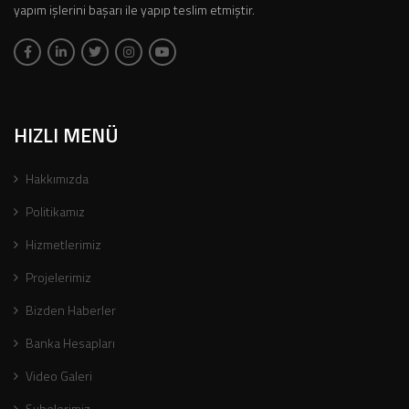
yapım işlerini başarı ile yapıp teslim etmiştir.
HIZLI MENÜ
Hakkımızda
Politikamız
Hizmetlerimiz
Projelerimiz
Bizden Haberler
Banka Hesapları
Video Galeri
Şubelerimiz