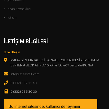
İnsan Kaynakları
İletişim
İLETIŞIM BILGILERI
Bize Ulaşın
MALAZGİRT MAHALLESİ SARAYBURNU CADDESİ AVM FORUM
CENTER A BLOK A2 NO:46 KAT:4 NO:407 Selçuklu/KONYA
info@efeasfalt.com
0 (332) 237 11 43
0 (332) 236 30 09
Çalışma Saatleri
Bu internet sitesinde, kullanıcı deneyimini